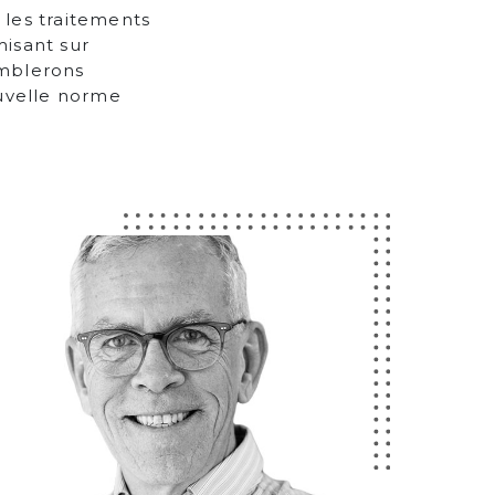
 les traitements
misant sur
comblerons
ouvelle norme